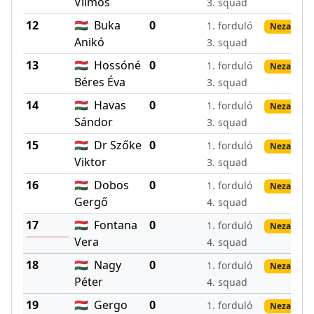
Vilmos
3. squad
12
🇭🇺
Buka
0
1. forduló
Nezadané 
Anikó
3. squad
13
🇭🇺
Hossóné
0
1. forduló
Nezadané 
Béres Éva
3. squad
14
🇭🇺
Havas
0
1. forduló
Nezadané 
Sándor
3. squad
15
🇭🇺
Dr Szőke
0
1. forduló
Nezadané 
Viktor
3. squad
16
🇭🇺
Dobos
0
1. forduló
Nezadané 
Gergő
4. squad
17
🇭🇺
Fontana
0
1. forduló
Nezadané 
Vera
4. squad
18
🇭🇺
Nagy
0
1. forduló
Nezadané 
Péter
4. squad
19
🇭🇺
Gergo
0
1. forduló
Nezadané 