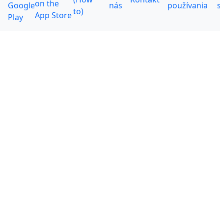
nás
používania
to)