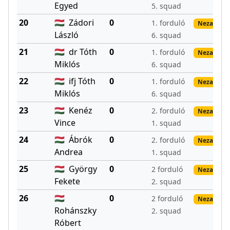
Egyed
5. squad
20
🇭🇺
Zádori
0
1. forduló
Nezadané 
László
6. squad
21
🇭🇺
dr Tóth
0
1. forduló
Nezadané 
Miklós
6. squad
22
🇭🇺
ifj Tóth
0
1. forduló
Nezadané 
Miklós
6. squad
23
🇭🇺
Kenéz
0
2. forduló
Nezadané 
Vince
1. squad
24
🇭🇺
Ábrók
0
2. forduló
Nezadané 
Andrea
1. squad
25
🇭🇺
György
0
2 forduló
Nezadané 
Fekete
2. squad
26
🇭🇺
0
2 forduló
Nezadané 
Rohánszky
2. squad
Róbert