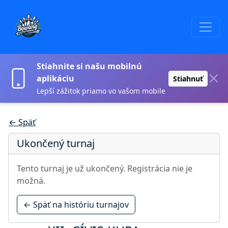
Stiahnite si našu mobilnú
aplikáciu
Stiahnuť
Lepší zážitok priamo vo vašom mobile
← Späť
Ukončený turnaj
Tento turnaj je už ukončený. Registrácia nie je
možná.
← Späť na históriu turnajov