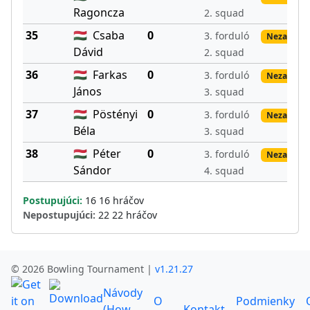
Ragoncza
2. squad
35
🇭🇺
Csaba
0
3. forduló
Nezadané 
Dávid
2. squad
36
🇭🇺
Farkas
0
3. forduló
Nezadané 
János
3. squad
37
🇭🇺
Pöstényi
0
3. forduló
Nezadané 
Béla
3. squad
38
🇭🇺
Péter
0
3. forduló
Nezadané 
Sándor
4. squad
Postupujúci:
16 16 hráčov
Nepostupujúci:
22 22 hráčov
© 2026 Bowling Tournament |
v1.21.27
Návody
O
Podmienky
(How
Kontakt