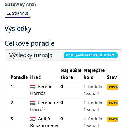
Gateway Arch
Stiahnuť
Výsledky
Celkové poradie
Výsledky turnaja
Postupová hranica: 16 hráčov
Najlepšie
Najlepšie
Poradie
Hráč
skóre
kolo
Stav
1
🇭🇺
Ferenc
0
1. forduló
Nezadané 
Hárnási
1.squad
2
🇭🇺
Ferencné
0
1. forduló
Nezadané 
Hárnási
1.squad
3
🇭🇺
Anikó
0
1. forduló
Nezadané 
Böszörmenyi
1.squad