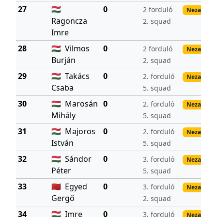
27
🇭🇺
0
2 forduló
Nezadané 
Ragoncza
2. squad
Imre
28
🇭🇺
Vilmos
0
2 forduló
Nezadané 
Burján
2. squad
29
🇭🇺
Takács
0
2. forduló
Nezadané 
Csaba
5. squad
30
🇭🇺
Marosán
0
2. forduló
Nezadané 
Mihály
5. squad
31
🇭🇺
Majoros
0
2. forduló
Nezadané 
István
5. squad
32
🇭🇺
Sándor
0
3. forduló
Nezadané 
Péter
5. squad
33
🇲🇦
Egyed
0
3. forduló
Nezadané 
Gergő
2. squad
34
🇭🇺
Imre
0
3. forduló
Nezadané 