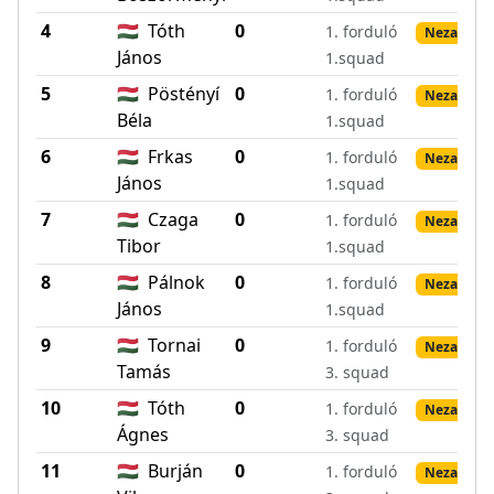
4
🇭🇺
Tóth
0
1. forduló
Nezadané 
János
1.squad
5
🇭🇺
Pöstényí
0
1. forduló
Nezadané 
Béla
1.squad
6
🇭🇺
Frkas
0
1. forduló
Nezadané 
János
1.squad
7
🇭🇺
Czaga
0
1. forduló
Nezadané 
Tibor
1.squad
8
🇭🇺
Pálnok
0
1. forduló
Nezadané 
János
1.squad
9
🇭🇺
Tornai
0
1. forduló
Nezadané 
Tamás
3. squad
10
🇭🇺
Tóth
0
1. forduló
Nezadané 
Ágnes
3. squad
11
🇭🇺
Burján
0
1. forduló
Nezadané 