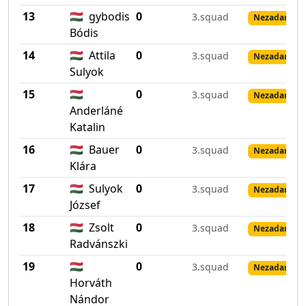
13
🇭🇺
gybodis
0
3.squad
Nezadané vý
Bódis
14
🇭🇺
Attila
0
3.squad
Nezadané vý
Sulyok
15
🇭🇺
0
3.squad
Nezadané vý
Anderláné
Katalin
16
🇭🇺
Bauer
0
3.squad
Nezadané vý
Klára
17
🇭🇺
Sulyok
0
3.squad
Nezadané vý
József
18
🇭🇺
Zsolt
0
3.squad
Nezadané vý
Radvánszki
19
🇭🇺
0
3.squad
Nezadané vý
Horváth
Nándor