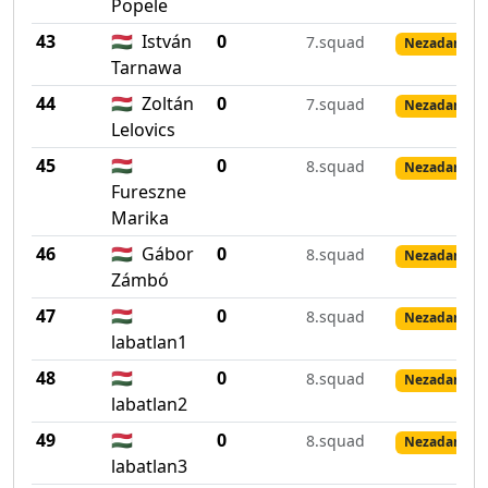
Popele
43
🇭🇺
István
0
7.squad
Nezadané vý
Tarnawa
44
🇭🇺
Zoltán
0
7.squad
Nezadané vý
Lelovics
45
🇭🇺
0
8.squad
Nezadané vý
Fureszne
Marika
46
🇭🇺
Gábor
0
8.squad
Nezadané vý
Zámbó
47
🇭🇺
0
8.squad
Nezadané vý
labatlan1
48
🇭🇺
0
8.squad
Nezadané vý
labatlan2
49
🇭🇺
0
8.squad
Nezadané vý
labatlan3