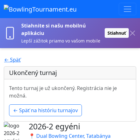
Stiahnite si našu mobilnú
aplikáciu
Stiahnuť
Lepší zážitok priamo vo vašom mobile
← Späť
Ukončený turnaj
Tento turnaj je už ukončený. Registrácia nie je
možná.
← Späť na históriu turnajov
2026-2 egyéni
📍 Dual Bowling Center, Tatabánya