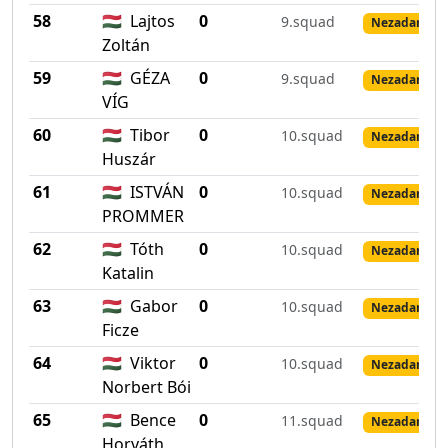
58
🇭🇺
Lajtos
0
9.squad
Nezadané vý
Zoltán
59
🇭🇺
GÉZA
0
9.squad
Nezadané vý
VÍG
60
🇭🇺
Tibor
0
10.squad
Nezadané vý
Huszár
61
🇭🇺
ISTVÁN
0
10.squad
Nezadané vý
PROMMER
62
🇭🇺
Tóth
0
10.squad
Nezadané vý
Katalin
63
🇭🇺
Gabor
0
10.squad
Nezadané vý
Ficze
64
🇭🇺
Viktor
0
10.squad
Nezadané vý
Norbert Bói
65
🇭🇺
Bence
0
11.squad
Nezadané vý
Horváth