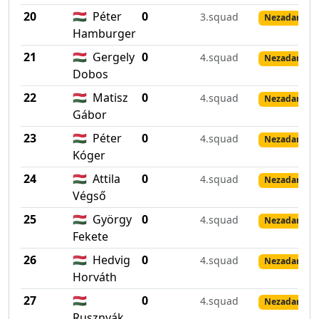
20
🇭🇺
Péter
0
3.squad
Nezadané vý
Hamburger
21
🇭🇺
Gergely
0
4.squad
Nezadané vý
Dobos
22
🇭🇺
Matisz
0
4.squad
Nezadané vý
Gábor
23
🇭🇺
Péter
0
4.squad
Nezadané vý
Kóger
24
🇭🇺
Attila
0
4.squad
Nezadané vý
Végső
25
🇭🇺
György
0
4.squad
Nezadané vý
Fekete
26
🇭🇺
Hedvig
0
4.squad
Nezadané vý
Horváth
27
🇭🇺
0
4.squad
Nezadané vý
Rusznyák