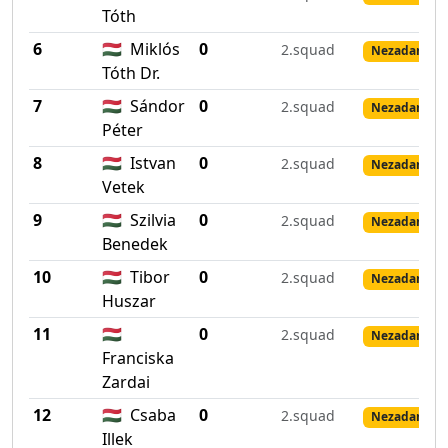
Tóth
6
🇭🇺
Miklós
0
2.squad
Nezadané vý
Tóth Dr.
7
🇭🇺
Sándor
0
2.squad
Nezadané vý
Péter
8
🇭🇺
Istvan
0
2.squad
Nezadané vý
Vetek
9
🇭🇺
Szilvia
0
2.squad
Nezadané vý
Benedek
10
🇭🇺
Tibor
0
2.squad
Nezadané vý
Huszar
11
🇭🇺
0
2.squad
Nezadané vý
Franciska
Zardai
12
🇭🇺
Csaba
0
2.squad
Nezadané vý
Illek