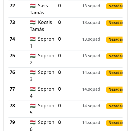
72
🇭🇺
Sass
0
13.squad
Nezadané vý
Tamás
73
🇭🇺
Kocsis
0
13.squad
Nezadané vý
Tamás
74
🇭🇺
Sopron
0
13.squad
Nezadané vý
1
75
🇭🇺
Sopron
0
13.squad
Nezadané vý
2
76
🇭🇺
Sopron
0
14.squad
Nezadané vý
3
77
🇭🇺
Sopron
0
14.squad
Nezadané vý
4
78
🇭🇺
Sopron
0
14.squad
Nezadané vý
5
79
🇭🇺
Sopron
0
14.squad
Nezadané vý
6