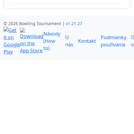
© 2026 Bowling Tournament |
v1.21.27
Návody
O
Podmienky
O
(How
Kontakt
nás
používania
s
to)