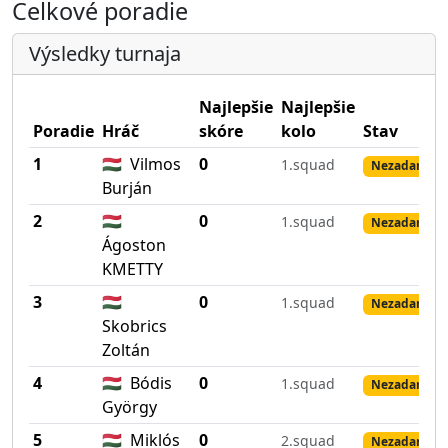
Celkové poradie
Výsledky turnaja
Najlepšie
Najlepšie
Poradie
Hráč
skóre
kolo
Stav
1
🇭🇺
Vilmos
0
1.squad
Nezadané vý
Burján
2
🇭🇺
0
1.squad
Nezadané vý
Ágoston
KMETTY
3
🇭🇺
0
1.squad
Nezadané vý
Skobrics
Zoltán
4
🇭🇺
Bódis
0
1.squad
Nezadané vý
György
5
🇭🇺
Miklós
0
2.squad
Nezadané vý