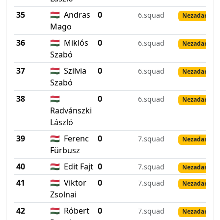
35
🇭🇺
Andras
0
6.squad
Nezadané vý
Mago
36
🇭🇺
Miklós
0
6.squad
Nezadané vý
Szabó
37
🇭🇺
Szilvia
0
6.squad
Nezadané vý
Szabó
38
🇭🇺
0
6.squad
Nezadané vý
Radvánszki
László
39
🇭🇺
Ferenc
0
7.squad
Nezadané vý
Fürbusz
40
🇭🇺
Edit Fajt
0
7.squad
Nezadané vý
41
🇭🇺
Viktor
0
7.squad
Nezadané vý
Zsolnai
42
🇭🇺
Róbert
0
7.squad
Nezadané vý