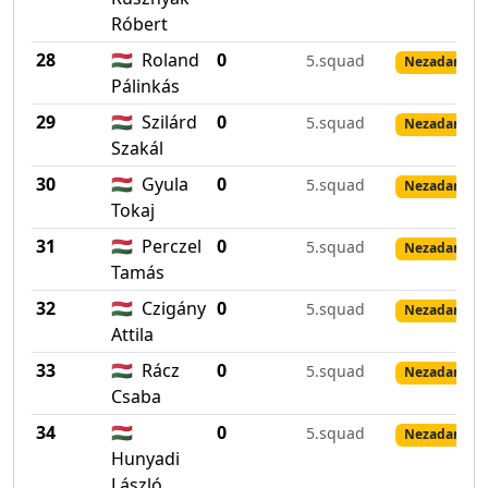
Róbert
28
🇭🇺
Roland
0
5.squad
Nezadané vý
Pálinkás
29
🇭🇺
Szilárd
0
5.squad
Nezadané vý
Szakál
30
🇭🇺
Gyula
0
5.squad
Nezadané vý
Tokaj
31
🇭🇺
Perczel
0
5.squad
Nezadané vý
Tamás
32
🇭🇺
Czigány
0
5.squad
Nezadané vý
Attila
33
🇭🇺
Rácz
0
5.squad
Nezadané vý
Csaba
34
🇭🇺
0
5.squad
Nezadané vý
Hunyadi
László