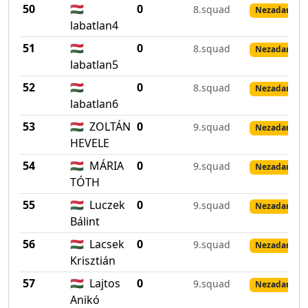
50
🇭🇺
0
8.squad
Nezadané vý
labatlan4
51
🇭🇺
0
8.squad
Nezadané vý
labatlan5
52
🇭🇺
0
8.squad
Nezadané vý
labatlan6
53
🇭🇺
ZOLTÁN
0
9.squad
Nezadané vý
HEVELE
54
🇭🇺
MÁRIA
0
9.squad
Nezadané vý
TÓTH
55
🇭🇺
Luczek
0
9.squad
Nezadané vý
Bálint
56
🇭🇺
Lacsek
0
9.squad
Nezadané vý
Krisztián
57
🇭🇺
Lajtos
0
9.squad
Nezadané vý
Anikó