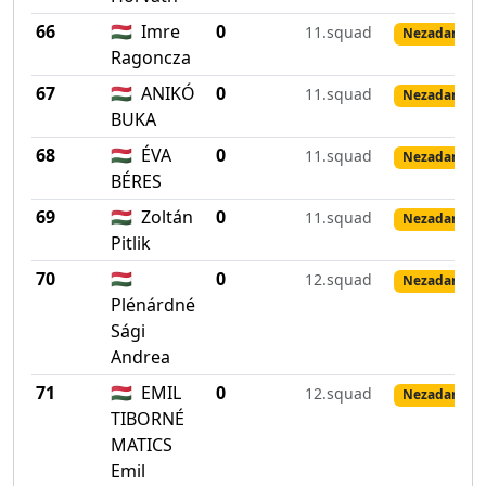
66
🇭🇺
Imre
0
11.squad
Nezadané vý
Ragoncza
67
🇭🇺
ANIKÓ
0
11.squad
Nezadané vý
BUKA
68
🇭🇺
ÉVA
0
11.squad
Nezadané vý
BÉRES
69
🇭🇺
Zoltán
0
11.squad
Nezadané vý
Pitlik
70
🇭🇺
0
12.squad
Nezadané vý
Plénárdné
Sági
Andrea
71
🇭🇺
EMIL
0
12.squad
Nezadané vý
TIBORNÉ
MATICS
Emil