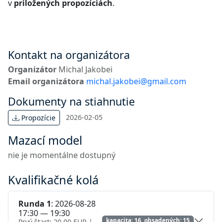
v
priložených propozíciách
.
Kontakt na organizátora
Organizátor
Michal Jakobei
Email organizátora
michal.jakobei@gmail.com
Dokumenty na stiahnutie
2026-02-05
Propozície
Mazací model
nie je momentálne dostupný
Kvalifikačné kolá
Runda 1
: 2026-08-28
17:30 — 19:30
kapacita: 16, obsadených: 15
Prvý štart: 20.00 EUR |