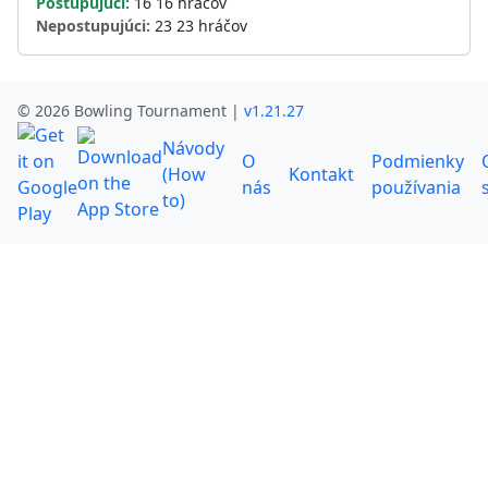
Postupujúci:
16 16 hráčov
Nepostupujúci:
23 23 hráčov
© 2026 Bowling Tournament |
v1.21.27
Návody
O
Podmienky
(How
Kontakt
nás
používania
to)