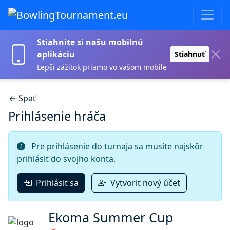
Stiahnite si našu mobilnú
aplikáciu
Stiahnuť
Lepší zážitok priamo vo vašom mobile
← Späť
Prihlásenie hráča
Pre prihlásenie do turnaja sa musíte najskôr
prihlásiť do svojho konta.
Prihlásiť sa
Vytvoriť nový účet
Ekoma Summer Cup