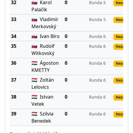
32
🇸🇰
Karol
0
Runda 5
Nezadané
Palačik
33
🇸🇰
Vladimír
0
Runda 5
Nezadané
Merkovský
34
🇸🇰
Ivan Bíro
0
Runda 6
Nezadané
35
🇸🇰
Rudolf
0
Runda 6
Nezadané
Witkovský
36
🇭🇺
Ágoston
0
Runda 6
Nezadané
KMETTY
37
🇭🇺
Zoltán
0
Runda 6
Nezadané
Lelovics
38
🇭🇺
Istvan
0
Runda 6
Nezadané
Vetek
39
🇭🇺
Szilvia
0
Runda 6
Nezadané
Benedek