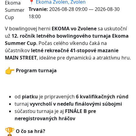
📍 Ekoma Zvolen, Zvolen
Trvanie:
2026-08-28 09:00 — 2026-08-30
18:00
V bowlingovej herni
EKOMA vo Zvolene
sa uskutoční
už
12. ročník letného bowlingového turnaja Ekoma
Summer Cup
. Počas celého víkendu čaká na
účastníkov
letné rekreačné 41-stopové mazanie
MAIN STREET
, ideálne pre dynamickú a atraktívnu hru.
Program turnaja
od
piatku
je pripravených
6 kvalifikačných rúnd
turnaj
vyvrcholí v nedeľu finálovými súbojmi
súčasťou turnaja je aj
FINÁLE B pre
neregistrovaných hráčov
O čo sa hrá?