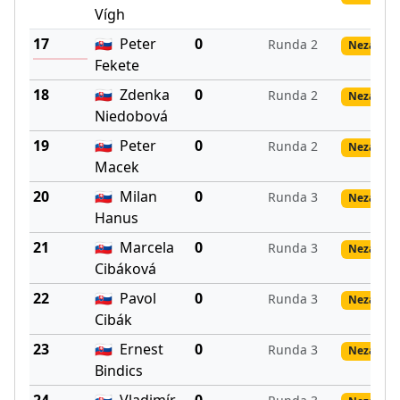
Vígh
17
🇸🇰
Peter
0
Runda 2
Nezadané
Fekete
18
🇸🇰
Zdenka
0
Runda 2
Nezadané
Niedobová
19
🇸🇰
Peter
0
Runda 2
Nezadané
Macek
20
🇸🇰
Milan
0
Runda 3
Nezadané
Hanus
21
🇸🇰
Marcela
0
Runda 3
Nezadané
Cibáková
22
🇸🇰
Pavol
0
Runda 3
Nezadané
Cibák
23
🇸🇰
Ernest
0
Runda 3
Nezadané
Bindics