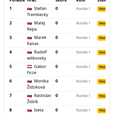
Poradie
Hráč
skóre
kolo
Stav
1
🇸🇰
Stefan
0
Runda 1
Nezadané
Trembecky
2
🇸🇰
Matej
0
Runda 1
Nezadané
Repa
3
🇸🇰
Marek
0
Runda 1
Nezadané
Kanas
4
🇸🇰
Rudolf
0
Runda 1
Nezadané
witkovsky
5
🇭🇺
Gabor
0
Runda 1
Nezadané
Ficze
6
🇸🇰
Monika
0
Runda 1
Nezadané
Židziková
7
🇸🇰
Rastislav
0
Runda 1
Nezadané
Židzik
8
🇸🇰
Iveta
0
Runda 1
Nezadané