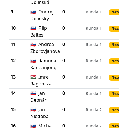
Dolinská
9
🇸🇰
Ondrej
0
Runda 1
Nezadané
Dolinsky
10
🇸🇰
Filip
0
Runda 1
Nezadané
Baltes
11
🇸🇰
Andrea
0
Runda 1
Nezadané
Zborovjanová
12
🇸🇰
Ramona
0
Runda 1
Nezadané
Kanbanjong
13
🇭🇺
Imre
0
Runda 1
Nezadané
Ragoncza
14
🇸🇰
Ján
0
Runda 1
Nezadané
Debnár
15
🇸🇰
Ján
0
Runda 2
Nezadané
Niedoba
16
🇸🇰
Michal
0
Runda 2
Nezadané