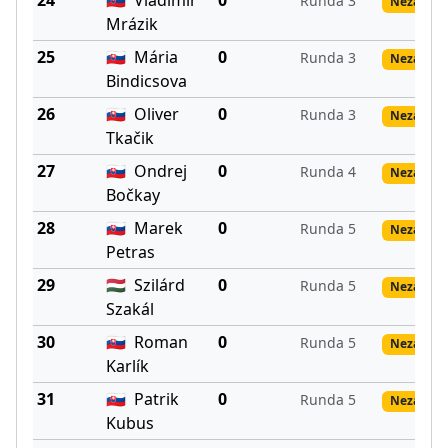
24
🇸🇰
Vladimír
0
Runda 3
Nezadané
Mrázik
25
🇸🇰
Mária
0
Runda 3
Nezadané
Bindicsova
26
🇸🇰
Oliver
0
Runda 3
Nezadané
Tkačik
27
🇸🇰
Ondrej
0
Runda 4
Nezadané
Bočkay
28
🇸🇰
Marek
0
Runda 5
Nezadané
Petras
29
🇭🇺
Szilárd
0
Runda 5
Nezadané
Szakál
30
🇸🇰
Roman
0
Runda 5
Nezadané
Karlík
31
🇸🇰
Patrik
0
Runda 5
Nezadané
Kubus