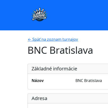
← Späť na zoznam turnajov
BNC Bratislava
Základné informácie
Názov
BNC Bratislava
Adresa