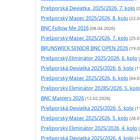
Prešporská Deviatka, 2025/2026, 7. kolo
(
Prešporský Mazec 2025/2026, 8. kolo
(22.0
BNC Follow Me 2026
(08.04.2026)
Prešporský Mazec 2025/2026, 7. kolo
(25.0
BRUNSWICK SENIOR BNC OPEN 2026
(19.0
Prešporský Eliminátor 2025/2026, 6. kolo
Prešporská Deviatka 2025/2026, 6. kolo
(1
Prešporský Mazec 2025/2026, 6. kolo
(04.0
Prešporský Eliminátor 20285/2026, 5. kolo
BNC Masters 2026
(12.02.2026)
Prešporská Deviatka 2025/2026, 5. kolo
(1
Prešporský Mazec 2025/2026, 5. kolo
(28.0
Prešporský Eliminátor 2025/2026, 4. kolo
Prešporská Deviatka 2025/2026, 4. kolo
(1