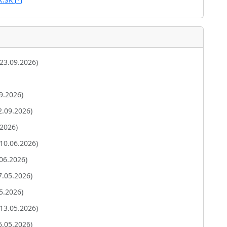
(23.09.2026)
9.2026)
2.09.2026)
.2026)
(10.06.2026)
.06.2026)
7.05.2026)
5.2026)
(13.05.2026)
6.05.2026)