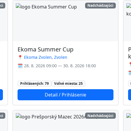
ci
Nadchádzajúci
Ekoma Summer Cup
P
k
📍 Ekoma Zvolen, Zvolen

🗓️ 28. 8. 2026 09:00 — 30. 8. 2026 18:00

Prihlásených: 79
Voľné miesta: 25
Detail / Prihlásenie
ci
Nadchádzajúci