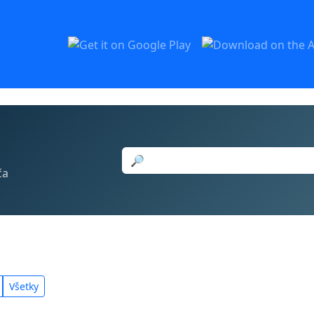
🔎
ča
Všetky