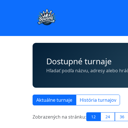
Dostupné turnaje
Hľadať podľa názvu, adresy alebo hrá
Aktuálne turnaje
História turnajov
Zobrazených na stránku:
12
24
36