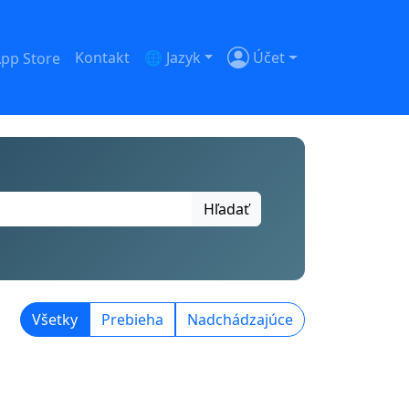
Kontakt
🌐 Jazyk
Účet
Hľadať
Všetky
Prebieha
Nadchádzajúce